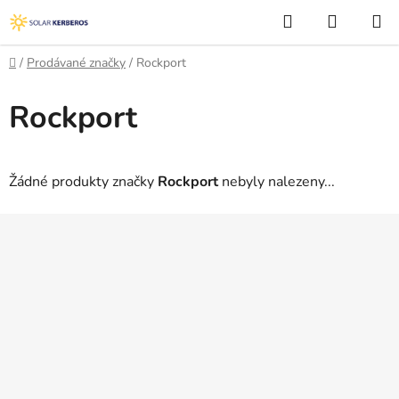
Přejít
Hledat
NÁKUP
na
KOŠÍK
obsah
Domů
/
Prodávané značky
/
Rockport
Rockport
Žádné produkty značky
Rockport
nebyly nalezeny...
Z
á
p
a
t
í