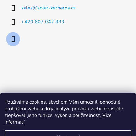
sales
@
solar-kerberos.cz
+420 607 047 883
Používáme cookies, abychom Vám umožnili pohodlné
prohlížení webu a díky analýze provozu webu neustále
zlepšovali jeho funkce, výkon a použitelnost.
Více
informací