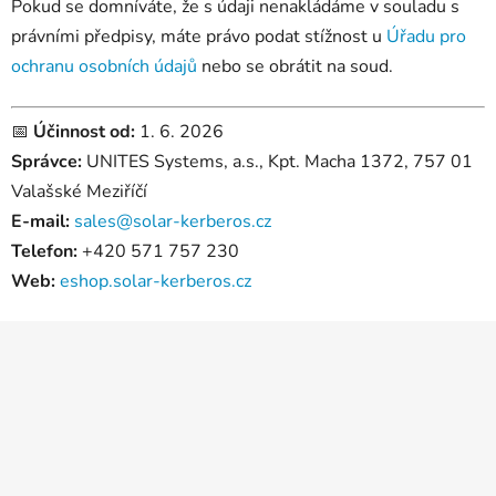
Pokud se domníváte, že s údaji nenakládáme v souladu s
právními předpisy, máte právo podat stížnost u
Úřadu pro
ochranu osobních údajů
nebo se obrátit na soud.
📅
Účinnost od:
1. 6. 2026
Správce:
UNITES Systems, a.s., Kpt. Macha 1372, 757 01
Valašské Meziříčí
E-mail:
sales@solar-kerberos.cz
Telefon:
+420 571 757 230
Web:
eshop.solar-kerberos.cz
Z
á
p
a
t
í