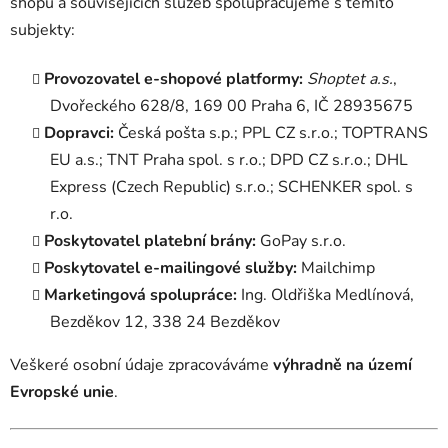
shopu a souvisejících služeb spolupracujeme s těmito
subjekty:
Provozovatel e-shopové platformy:
Shoptet a.s.
,
Dvořeckého 628/8, 169 00 Praha 6, IČ 28935675
Dopravci:
Česká pošta s.p.; PPL CZ s.r.o.; TOPTRANS
EU a.s.; TNT Praha spol. s r.o.; DPD CZ s.r.o.; DHL
Express (Czech Republic) s.r.o.; SCHENKER spol. s
r.o.
Poskytovatel platební brány:
GoPay s.r.o.
Poskytovatel e-mailingové služby:
Mailchimp
Marketingová spolupráce:
Ing. Oldřiška Medlínová,
Bezděkov 12, 338 24 Bezděkov
Veškeré osobní údaje zpracováváme
výhradně na území
Evropské unie
.