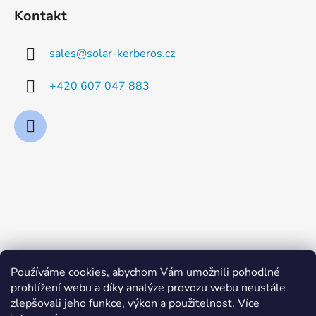
Kontakt
sales
@
solar-kerberos.cz
+420 607 047 883
Používáme cookies, abychom Vám umožnili pohodlné
prohlížení webu a díky analýze provozu webu neustále
zlepšovali jeho funkce, výkon a použitelnost.
Více