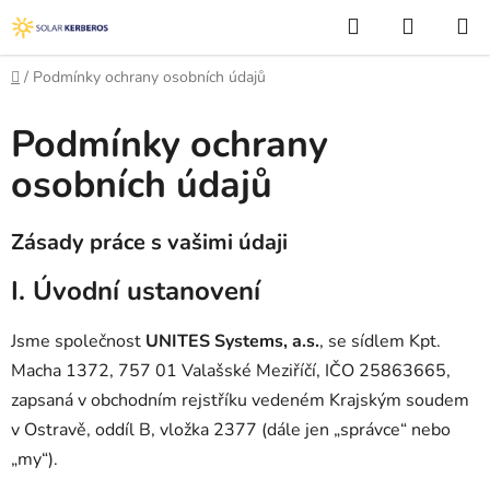
Přejít
Hledat
NÁKUP
na
KOŠÍK
obsah
Domů
/
Podmínky ochrany osobních údajů
Podmínky ochrany
osobních údajů
Zásady práce s vašimi údaji
I. Úvodní ustanovení
Jsme společnost
UNITES Systems, a.s.
, se sídlem Kpt.
Macha 1372, 757 01 Valašské Meziříčí, IČO 25863665,
zapsaná v obchodním rejstříku vedeném Krajským soudem
v Ostravě, oddíl B, vložka 2377 (dále jen „správce“ nebo
„my“).