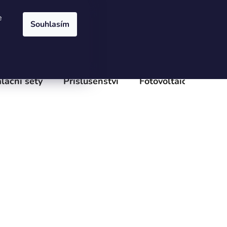
Přihlášení
Registrace
uvy
Reklamační řád
Formulář pro reklamaci
Kontakty
e
Souhlasím
PRÁZDNÝ KOŠÍK
NÁKUPNÍ
KOŠÍK
alační sety
Příslušenství
Fotovoltaické panel