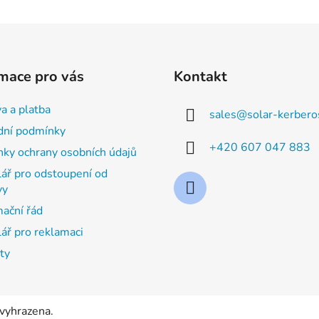
mace pro vás
Kontakt
a a platba
sales
@
solar-kerbero
ní podmínky
+420 607 047 883
ky ochrany osobních údajů
ář pro odstoupení od
vy
ační řád
ář pro reklamaci
ty
 vyhrazena.