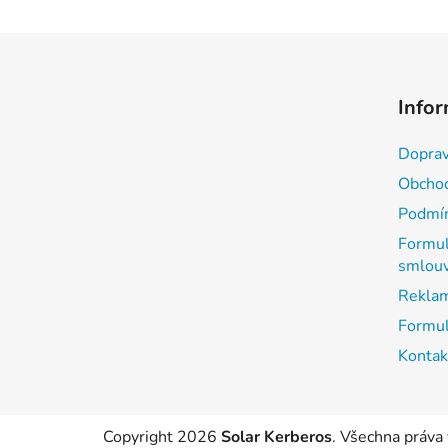
Z
á
Infor
p
a
Doprav
t
Obchod
í
Podmín
Formul
smlou
Reklam
Formul
Kontak
Copyright 2026
Solar Kerberos
. Všechna práva