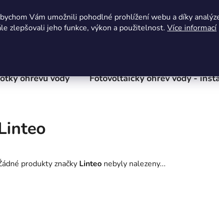
mínky ochrany osobních údajů
Formulář pro odstoupení od smlo
abychom Vám umožnili pohodlné prohlížení webu a díky analýz
e zlepšovali jeho funkce, výkon a použitelnost.
Více informací
notky ohřevu vody
Fotovoltaický ohřev vody - inst
Linteo
Žádné produkty značky
Linteo
nebyly nalezeny...