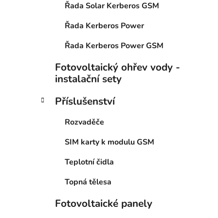
Řada Solar Kerberos GSM
p
a
Řada Kerberos Power
n
Řada Kerberos Power GSM
e
l
Fotovoltaický ohřev vody -
instalační sety
Příslušenství
Rozvaděče
SIM karty k modulu GSM
Teplotní čidla
Topná tělesa
Fotovoltaické panely