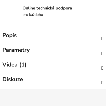
Online technická podpora
pro každého
Popis
Parametry
Videa (1)
Diskuze
Z
á
p