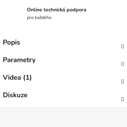
Online technická podpora
pro každého
Popis
Parametry
Videa (1)
Diskuze
Z
á
p